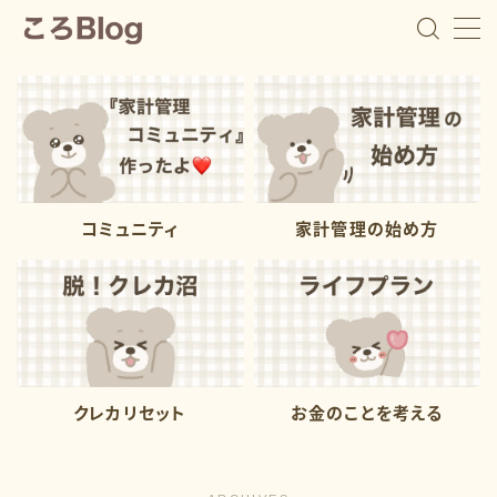
ころ
教育費の貯め時を逃した5児ママ
コミュニティ
家計管理の始め方
浪費家で教育費を貯めて来なかった５児ママ『ころ』で
す。 １番上の子が中学２年生の時に、子供たちの進学
費用が足りないことに焦りを感じて家計管理を始めまし
た。 私自身が浪費家でお金遣いが荒いので、浪費家さ
んでも出来る家計管理や教育費の用意の仕方を発信して
います。 家計管理は続けることが１番大事。 浪費家で
も挫折しない家計管理で、一緒に進学費用の準備をして
いきましょう
クレカリセット
お金のことを考える
プロフィールを読む
Contact