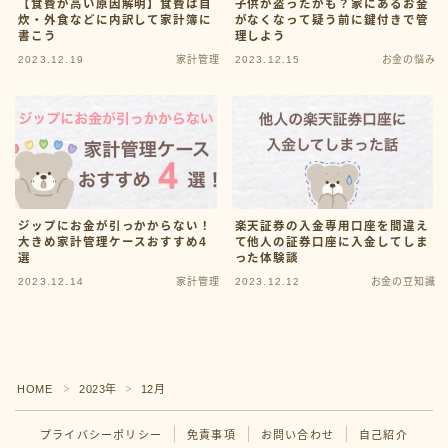
【食費が高い原因解明】食費は自
子供が盗ったかも？家にあるお金
炊・外食などに内訳して家計簿に
がなくなって疑う前に鍵付きで管
書こう
理しよう
2023.12.19
家計管理
2023.12.15
お金の悩み
ジップにお金が引っかからない！
楽天証券の入金専用口座を間違え
大きめ家計管理ケースおすすめ4
て他人の証券口座に入金してしま
検索
選
った体験談
2023.12.14
家計管理
2023.12.12
お金の豆知識
2026年2月
Follow Me
2024年9月
HOME
2023年
12月
＞
＞
2024年4月
プライバシーポリシー
免責事項
お問い合わせ
自己紹介
2024年3月