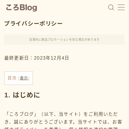
プライバシーポリシー
ころ
記事内に商品プロモーションを含む場合があります
教育費の貯め時を逃した5児ママ
最終更新日：2023年12月4日
浪費家で教育費を貯めて来なかった５児ママ『ころ』で
す。 １番上の子が中学２年生の時に、子供たちの進学
費用が足りないことに焦りを感じて家計管理を始めまし
目次
[
表示
]
た。 私自身が浪費家でお金遣いが荒いので、浪費家さ
んでも出来る家計管理や教育費の用意の仕方を発信して
1. はじめに
います。 家計管理は続けることが１番大事。 浪費家で
も挫折しない家計管理で、一緒に進学費用の準備をして
いきましょう
「ころブログ」（以下、当サイト）をご利用いただ
プロフィールを読む
き、誠にありがとうございます。当サイトでは、お客
Contact