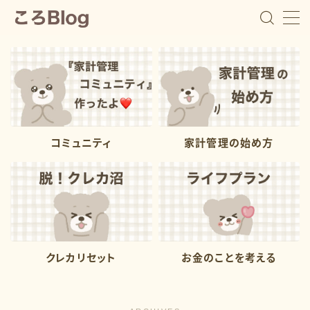
ころ
教育費の貯め時を逃した5児ママ
コミュニティ
家計管理の始め方
浪費家で教育費を貯めて来なかった５児ママ『ころ』で
す。 １番上の子が中学２年生の時に、子供たちの進学
費用が足りないことに焦りを感じて家計管理を始めまし
た。 私自身が浪費家でお金遣いが荒いので、浪費家さ
んでも出来る家計管理や教育費の用意の仕方を発信して
います。 家計管理は続けることが１番大事。 浪費家で
も挫折しない家計管理で、一緒に進学費用の準備をして
いきましょう
クレカリセット
お金のことを考える
プロフィールを読む
Contact