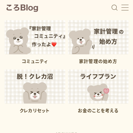
ころ
教育費の貯め時を逃した5児ママ
コミュニティ
家計管理の始め方
浪費家で教育費を貯めて来なかった５児ママ『ころ』で
す。 １番上の子が中学２年生の時に、子供たちの進学
費用が足りないことに焦りを感じて家計管理を始めまし
た。 私自身が浪費家でお金遣いが荒いので、浪費家さ
んでも出来る家計管理や教育費の用意の仕方を発信して
います。 家計管理は続けることが１番大事。 浪費家で
も挫折しない家計管理で、一緒に進学費用の準備をして
いきましょう
クレカリセット
お金のことを考える
プロフィールを読む
Contact