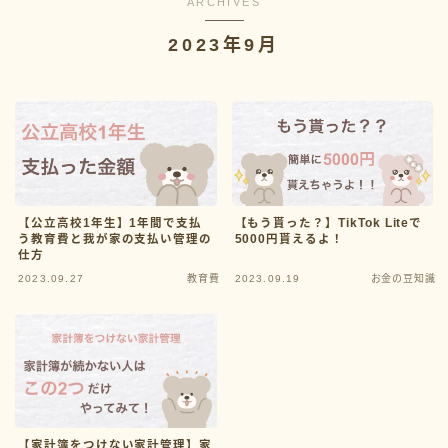
ARCHIVES
2023年9月
Categor
教育費
家計管理
お金の悩み
お金の豆知識
【公立高校1年生】1年間で支払
【もう貰った？】TikTok Liteで
う教育費と我が家の支払い管理の
5000円貰えるよ！
仕方
2023.09.27
教育費
2023.09.19
お金の豆知識
【家計簿をつけない家計管理】家