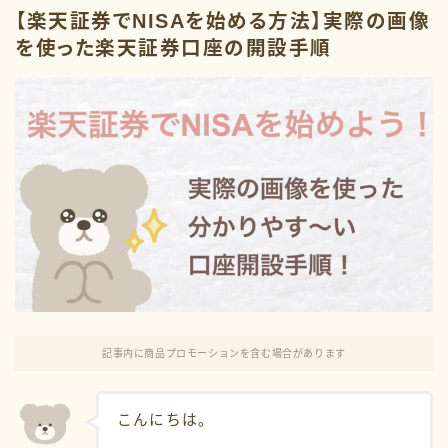
【楽天証券でNISAを始める方法】実際の画像
を使った楽天証券口座の開設手順
Categor
教育費
家計管理
お金の悩み
お金の豆知識
記事内に商品プロモーションを含む場合があります
こんにちは。