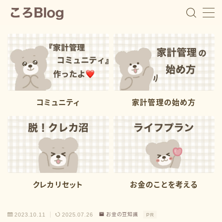
ころ
教育費の貯め時を逃した5児ママ
コミュニティ
家計管理の始め方
浪費家で教育費を貯めて来なかった５児ママ『ころ』で
す。 １番上の子が中学２年生の時に、子供たちの進学
費用が足りないことに焦りを感じて家計管理を始めまし
た。 私自身が浪費家でお金遣いが荒いので、浪費家さ
んでも出来る家計管理や教育費の用意の仕方を発信して
います。 家計管理は続けることが１番大事。 浪費家で
も挫折しない家計管理で、一緒に進学費用の準備をして
いきましょう
クレカリセット
お金のことを考える
プロフィールを読む
2023.10.11
2025.07.26
お金の豆知識
PR
Contact